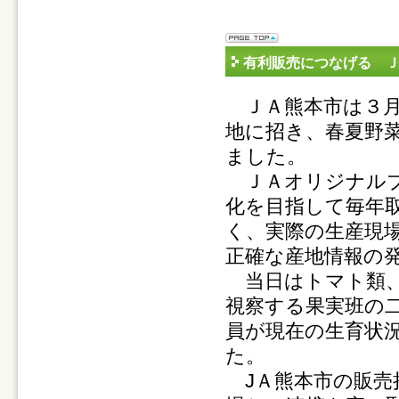
有利販売につなげる 
ＪＡ熊本市は３月
地に招き、春夏野
ました。
ＪＡオリジナルブ
化を目指して毎年
く、実際の生産現
正確な産地情報の
当日はトマト類、
視察する果実班の
員が現在の生育状
た。
JＡ熊本市の販売