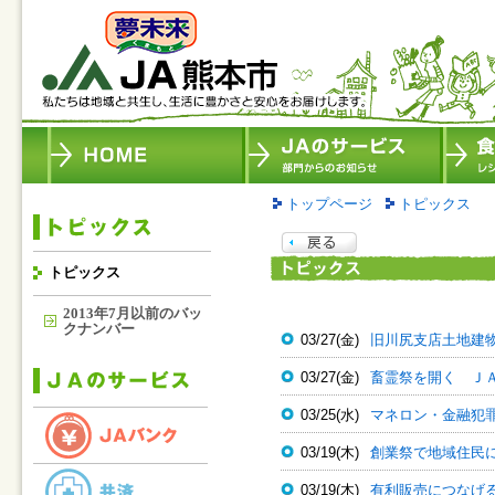
トップページ
トピックス
トピックス
2013年7月以前のバッ
クナンバー
03/27(金)
旧川尻支店土地建
03/27(金)
畜霊祭を開く Ｊ
03/25(水)
マネロン・金融犯
03/19(木)
創業祭で地域住民
03/19(木)
有利販売につなげ