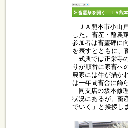
畜霊祭を開く ＪＡ熊
ＪＡ熊本市小山戸
した。畜産・酪農
参加者は畜霊碑に
を表すとともに、
式典では正栄寺の
りが順番に家畜へ
農家には牛が描か
は一年間畜舎に飾
同支店の坂本修理
状況にあるが、畜
でいく」と挨拶し