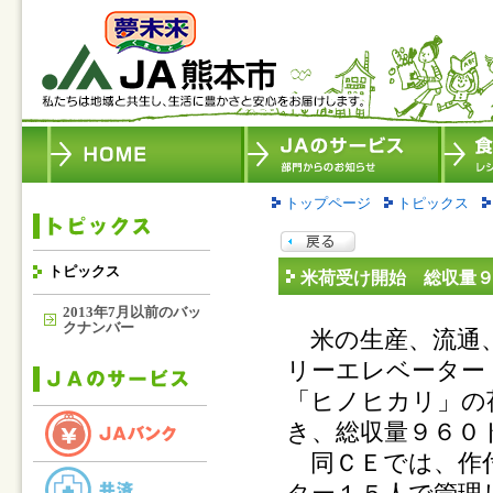
トップページ
トピックス
トピックス
米荷受け開始 総収量
2013年7月以前のバッ
クナンバー
米の生産、流通、
リーエレベーター
「ヒノヒカリ」の
き、総収量９６０
同ＣＥでは、作付