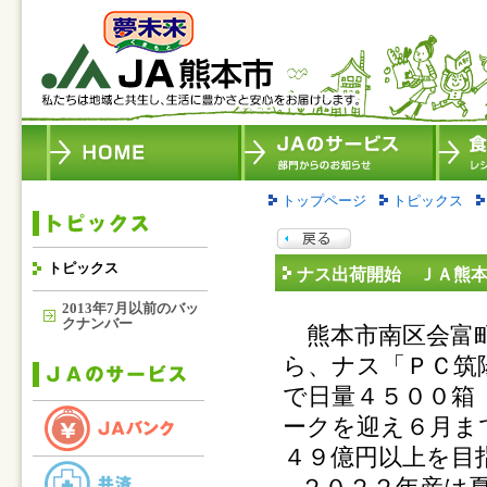
トップページ
トピックス
トピックス
ナス出荷開始 ＪＡ熊
2013年7月以前のバッ
クナンバー
熊本市南区会富町
ら、ナス「ＰＣ筑
で日量４５００箱
ークを迎え６月ま
４９億円以上を目