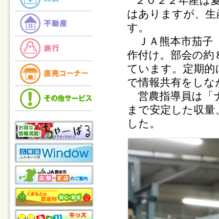
２０２２年産は
はありますが、生
す。
ＪＡ熊本市茄子（
作付け。部会の約
ています。定期的
で情報共有をしな
営農指導員は「ナ
まで安定した収量
した。