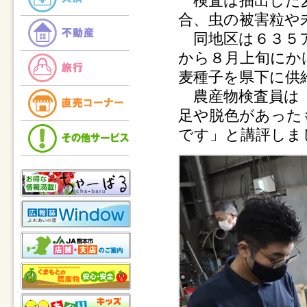
検査は抽出した麦
合、虫の被害粒や
同地区は６３５ア
から８月上旬にか
麦種子を県下に供
農産物検査員は「
足や脱色があった
です」と講評しま