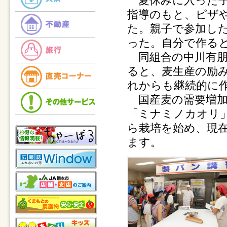
夏休みに入った子
指導のもと、ピザ
た。親子で参加し
った。自分で作る
同組合の中川有朋
ると、麦生産の励
れからも継続的に
国産麦の需要増加
「ミナミノカオリ」
ら栽培を始め、現在
ます。