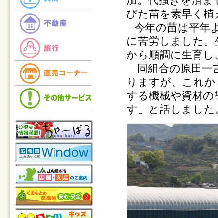
加。代掻きを済ま
びた苗を素早く植
今年の苗は平年
に苦労しました。
から順調に生育し
同組合の原田一吉
りますが、これか
する機械や資材の
す」と話しました