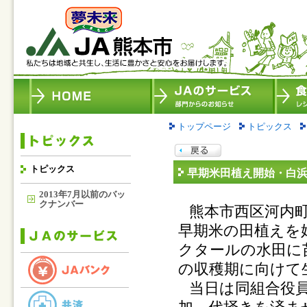
トップページ
トピックス
トピックス
早期米田植え開始・白
2013年7月以前のバッ
クナンバー
熊本市西区河内
早期米の田植えを
クタールの水田に
の収穫期に向けて
当日は同組合役