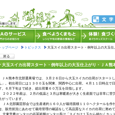
トップページ
トピックス
大玉スイカ出荷スタート・例年以上の大玉仕
大玉スイカ出荷スタート・例年以上の大玉仕上がり・ＪＡ熊
ＪＡ熊本市北部選果場では、３月２６日から大玉スイカの出荷がスタートし
ん」。初出荷日には１３００玉を関東、関西中心に出荷。４月１１日時点で
す。６月下旬まで続き、総出荷量６０万玉を目指します。
２０２２年産は、２月の低温と３月は寒暖差が大きく生産面では非常に苦
上がっています。
ＪＡ北部園芸部会では生産者約１６０人が栽培面積１１０ヘクタールを作
は、販売状況にあわせて栽培管理の確認をして高品質なスイカの出荷に努め
北東営農センターの谷冨裕輝センター長は「スイカは１玉から細かくカッ