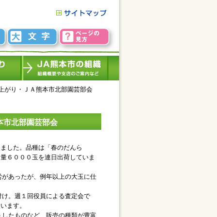
上がり・ＪＡ熊本市北部園芸部会
本市北部園芸部会
ました。品種は「春のだんら
日量６０００玉を連日出荷していま
労があったが、例年以上の大玉に仕
付け。週１回役員による査定会で
ています。
トしたものなど、販売の種類が豊富