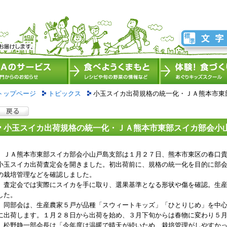
トップページ
トピックス
小玉スイカ出荷規格の統一化・ＪＡ熊本市東
小玉スイカ出荷規格の統一化・ＪＡ熊本市東部スイカ部会小
ＪＡ熊本市東部スイカ部会小山戸島支部は１月２７日、熊本市東区の春口貴
小玉スイカ出荷査定会を開きました。初出荷前に、規格の統一化を目的に部
の栽培管理などを確認しました。
査定会では実際にスイカを手に取り、選果基準となる形状や傷を確認。生産
した。
同部会は、生産農家５戸が品種「スウィートキッズ」「ひとりじめ」を中心
に出荷します。１月２８日から出荷を始め、３月下旬からは春物に変わり５
松野静一部会長は「今年度は温暖で晴天が続いため、栽培管理がしやすかっ