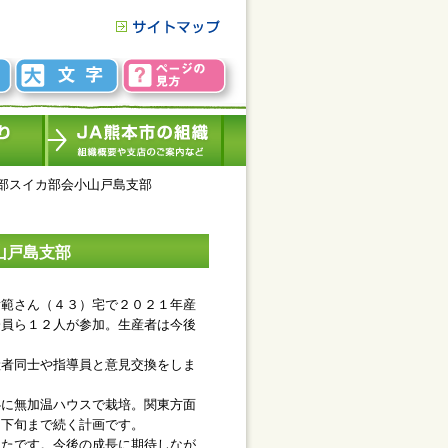
部スイカ部会小山戸島支部
山戸島支部
範さん（４３）宅で２０２１年産
会員ら１２人が参加。生産者は今後
者同士や指導員と意見交換をしま
に無加温ハウスで栽培。関東方面
月下旬まで続く計画です。
たです。今後の成長に期待しなが