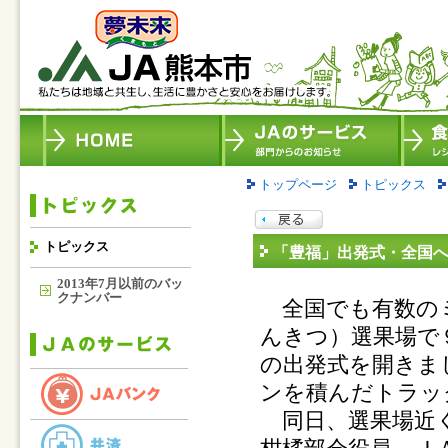
トップページ
トピックス
トピックス
「豊福」出発式・全国
2013年7月以前のバッ
クナンバー
全国でも有数のミ
んきつ）選果場で
の出発式を開きま
ンを積んだトラッ
同日、選果場近く