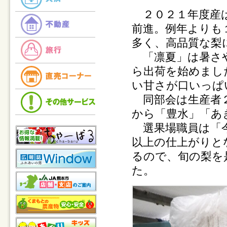
２０２１年度産は
前進。例年よりも
多く、高品質な梨
「凛夏」は暑さや
ら出荷を始めまし
い甘さが口いっぱ
同部会は生産者２
から「豊水」「あ
選果場職員は「今
以上の仕上がりと
るので、旬の梨を
た。