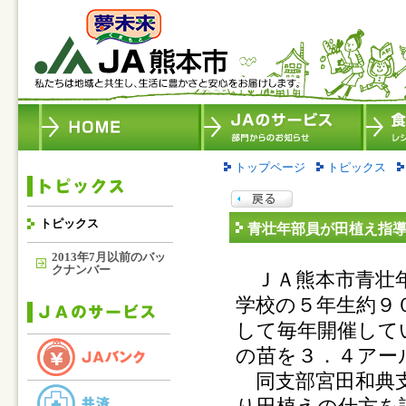
トップページ
トピックス
トピックス
青壮年部員が田植え指
2013年7月以前のバッ
クナンバー
ＪＡ熊本市青壮年
学校の５年生約９
して毎年開催して
の苗を３．４アー
同支部宮田和典支