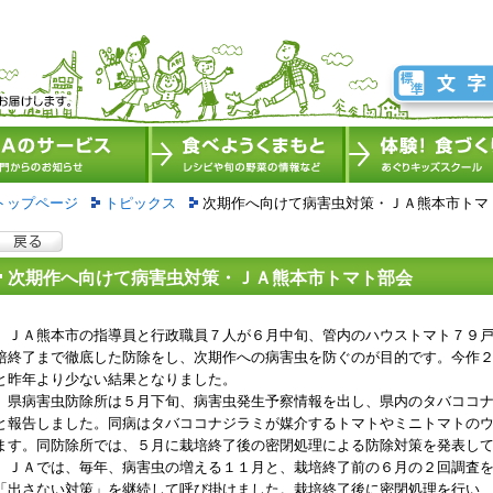
トップページ
トピックス
次期作へ向けて病害虫対策・ＪＡ熊本市トマ
次期作へ向けて病害虫対策・ＪＡ熊本市トマト部会
ＪＡ熊本市の指導員と行政職員７人が６月中旬、管内のハウストマト７９戸
培終了まで徹底した防除をし、次期作への病害虫を防ぐのが目的です。今作
と昨年より少ない結果となりました。
県病害虫防除所は５月下旬、病害虫発生予察情報を出し、県内のタバココナ
と報告しました。同病はタバココナジラミが媒介するトマトやミニトマトの
ます。同防除所では、５月に栽培終了後の密閉処理による防除対策を発表し
ＪＡでは、毎年、病害虫の増える１１月と、栽培終了前の６月の２回調査を
「出さない対策」を継続して呼び掛けました。栽培終了後に密閉処理を行い