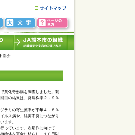
ト部会
で黄化奇形病を調査しました。栽
２回目の結果は、発病株率２．９％
ジラミの寄生葉率が平年４．８％
ウイルス病や、結実不良につながり
ています。
行っています。次期作に向けて
、植物体を完全に枯らし、１０日以