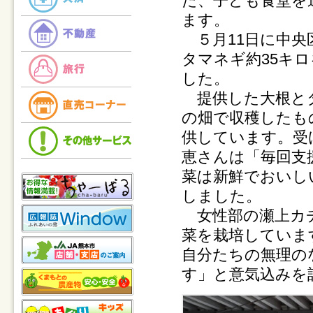
た、子ども食堂を
ます。
５月11日に中央
タマネギ約35キ
した。
提供した大根とタ
の畑で収穫したも
供しています。受
恵さんは「毎回支
菜は新鮮でおいし
しました。
女性部の瀬上カチ
菜を栽培していま
自分たちの無理の
す」と意気込みを