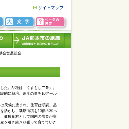
供合営農組合
した。品種は「くすもち二条」。
験的に栽培。追肥の量を10アール
年は天候に恵まれ、生育は順調。品
活かし、栽培面積を10倍の30ヘ
は、健康食材として国内の需要が増
ち麦を引き続き頑張って育てていき