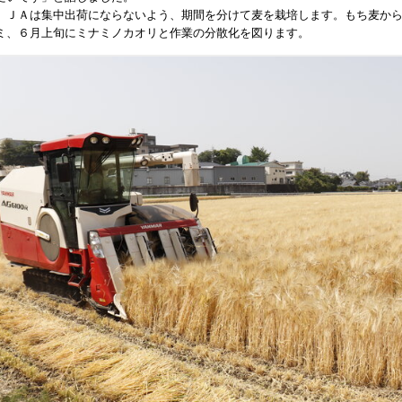
ＪＡは集中出荷にならないよう、期間を分けて麦を栽培します。もち麦から
ミ、６月上旬にミナミノカオリと作業の分散化を図ります。