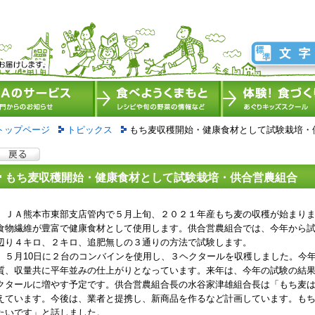
トップページ
トピックス
もち麦収穫開始・健康食材として試験栽培・
もち麦収穫開始・健康食材として試験栽培・供合営農組合
ＪＡ熊本市東部支店管内で５月上旬、２０２１年産もち麦の収穫が始まりま
食物繊維が豊富で健康食材として使用します。供合営農組合では、今年から試
辺り４キロ、２キロ、追肥無しの３通りの方法で試験します。
５月10日に２台のコンバインを使用し、３ヘクタールを収穫しました。今
質、収量共に平年並みの仕上がりとなっています。来年は、今年の試験の結果を
クタールに増やす予定です。供合営農組合長の水谷家津雄組合長は「もち麦
えています。今後は、業者と提携し、新商品を作るなど計画しています。も
たいです」と話しました。