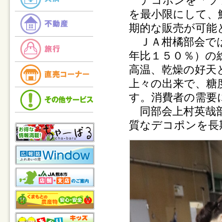
デコポンを「ソフ
を最小限にして、
期的な販売が可能
ＪＡ柑橘部会では
年比１５０％）の
高温、乾燥の好天
上々の出来で、糖
す。消費者の需要
同部会上村英哉部
質なデコポンを長