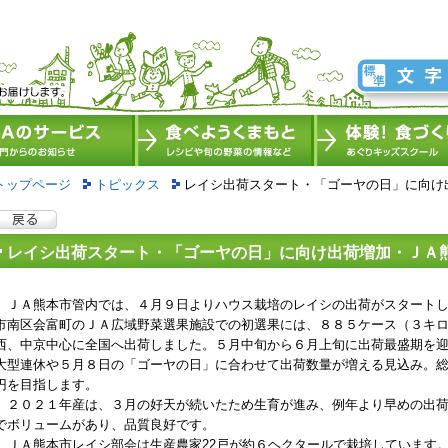
トップページ
トピックス
レイシ出荷スタート・「ゴーヤの日」に向け
レイシ出荷スタート・「ゴーヤの日」に向け出荷増加・ＪＡ
ＪＡ熊本市管内では、４月９日よりハウス栽培のレイシの出荷がスタートし
市南区会富町のＪＡ広域野菜選果施設での初選果には、８８５ケース（３キ
西、中京中心に全国へ出荷しました。５月中旬から６月上旬に出荷最盛期を
大型連休や５月８日の「ゴーヤの日」に合わせて出荷数量が増える見込み。
円を目指します。
２０２１年産は、３月の好天が続いたため生育が進み、例年より早めの出荷
でボリュームがあり、品質良好です。
ＪＡ熊本市レイシ部会は生産農家22戸が約６ヘクタールで栽培しています