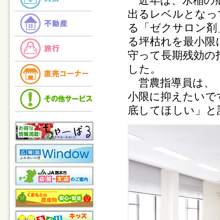
近年は、水稲の病
出るレベルとなっ
る「ゼクサロン剤
る坪枯れを最小限
守って長期残効の
した。
営農指導員は、「
小限に抑えたいで
底してほしい」と