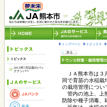
トップページ
トピックス
トピックス
ウンカ対策・栽培管理
2013年7月以前のバッ
クナンバー
ＪＡ熊本市は３月
同で育苗の水稲栽
の栽培管理につい
管内の池上、上熊
防除や種子消毒、