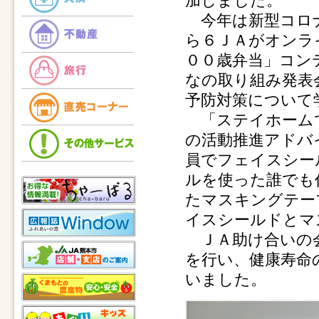
加しました。
今年は新型コロナ
ら６ＪＡがオンラ
００歳弁当」コン
なの取り組み発表
予防対策について
「ステイホームで
の活動推進アドバ
員でフェイスシー
ルを使った誰でも
たマスキングテー
イスシールドとマ
ＪＡ助け合いの会
を行い、健康寿命
いました。