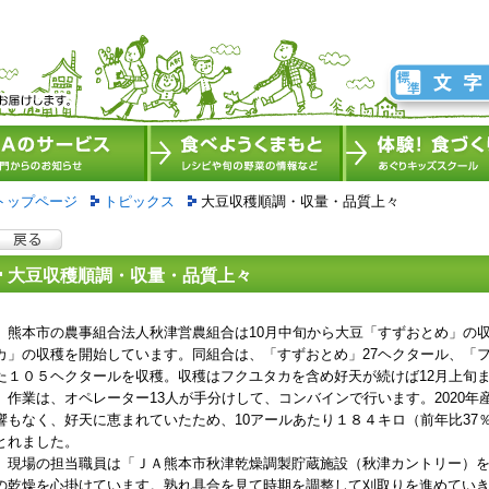
トップページ
トピックス
大豆収穫順調・収量・品質上々
大豆収穫順調・収量・品質上々
熊本市の農事組合法人秋津営農組合は10月中旬から大豆「すずおとめ」の収穫
カ」の収穫を開始しています。同組合は、「すずおとめ」27ヘクタール、「フ
た１０５ヘクタールを収穫。収穫はフクユタカを含め好天が続けば12月上旬
作業は、オペレーター13人が手分けして、コンバインで行います。2020年
響もなく、好天に恵まれていたため、10アールあたり１８４キロ（前年比37
とれました。
現場の担当職員は「ＪＡ熊本市秋津乾燥調製貯蔵施設（秋津カントリー）を
の乾燥を心掛けています。熟れ具合を見て時期を調整して刈取りを進めてい