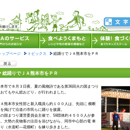
トップページ
トピックス
総踊りでＪＡ熊本市をＰＲ
総踊りでＪＡ熊本市をＰＲ
熊本市で８月３日夜、夏の風物詩である第36回火の国まつり
「おてもやん総おどり」が行われました。
ＪＡ熊本市女性部と新入職員ら約１００人は、先頭に 横断
幕を掲げて沿道の市民らに踊りを披露。
火の国まつり運営委員会主催で、59団体約４５００人が参
加。大勢の見物客の注目を浴びながら、同市中心部の電 車
通り（水道町―花畑町）を練り歩きました。