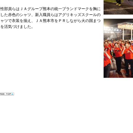
女性部員らはＪＡグループ熊本の統一ブランドマークを胸に
標した赤色のシャツ、新入職員らはアグリキッズスクールの
シャツで衣装を揃え、ＪＡ熊本市をＰＲしながら火の国まつ
りを活気づけました。