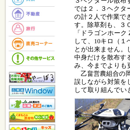
３ヘクタール散布
では２．３ヘクタ
の計２人で作業で
す。除草剤も、３
「ドラゴンホーク
して、
10
キロ（１
とが出来ません。
中身だけを散布す
み、今までよりも
乙畠営農組合の岡
誤しながら対策を
して取り組んでい