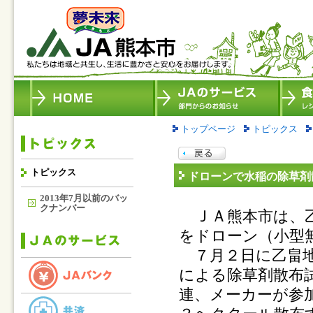
トップページ
トピックス
トピックス
ドローンで水稲の除草剤
2013年7月以前のバッ
クナンバー
ＪＡ
熊本市は、
をドローン（小型
７月２日に乙畠地
による除草剤散布
連、メーカーが参