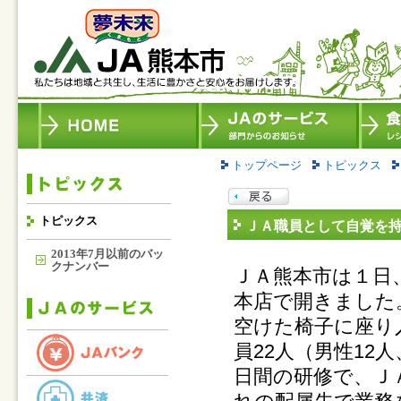
トップページ
トピックス
トピックス
ＪＡ職員として自覚を
2013年7月以前のバッ
クナンバー
ＪＡ熊本市は１日
本店で開きました
空けた椅子に座り
員22人（男性12
日間の研修で、Ｊ