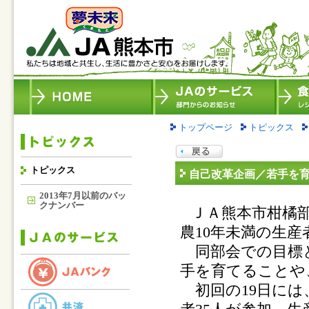
トップページ
トピックス
トピックス
自己改革企画／若手を
2013年7月以前のバッ
クナンバー
ＪＡ熊本市柑橘
農
10
年未満の生産
同部会での目標と
手を育てることや
初回の
19
日には