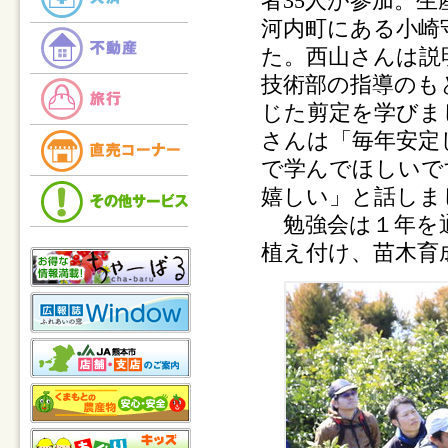
者
35
人が参加。生
河内町にある小崎
た。西山さんは説
技術部の指導のも
じた剪定を学びま
さんは「毎年安定
で学んでほしいで
嬉しい」と話しま
勉強会は１年を通
植え付け、苗木育