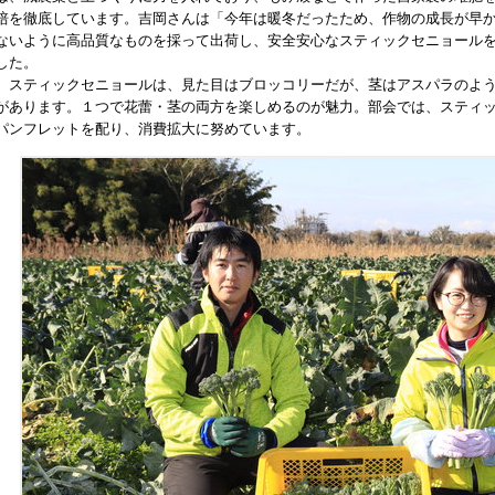
培を徹底しています。吉岡さんは「今年は暖冬だったため、作物の成長が早
ないように高品質なものを採って出荷し、安全安心なスティックセニョール
した。
スティックセニョールは、見た目はブロッコリーだが、茎はアスパラのよう
があります。１つで花蕾・茎の両方を楽しめるのが魅力。部会では、スティ
パンフレットを配り、消費拡大に努めています。