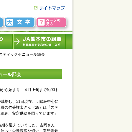
スティックセニョール部会
ョール部会
から始まり、４月上旬まで約90ト
栽培し、31日現在、Ｌ階級中心に
員の竹盛祥太さん（29）は「ステ
り組み、安定供給を図っています」
時期を迎えていました。吉岡さん
を使って栄養豊富な畑で、高品質栽