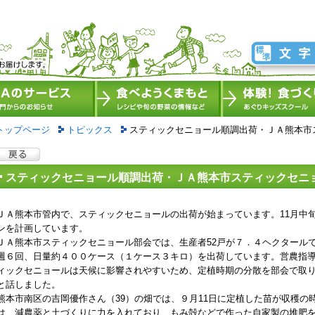
トップページ
トピックス
スティックセニョール順調出荷・ＪＡ熊本市
スティックセニョール順調出荷・ＪＡ熊本市スティックセニ
ＪＡ熊本市管内で、スティックセニョールの出荷が始まっています。11月中旬
ンを計画しています。
ＪＡ熊本市スティックセニョール部会では、生産者52戸が７．４ヘクタールで
週６回、日量約４００ケース（１ケース３キロ）を出荷しています。営農指導
ィックセニョールは天候に影響されやすいため、定植時期の分散を部会で取
と話しました。
熊本市南区の吉岡優作さん（39）の畑では、９月11日に定植した苗が収穫の
は、減農薬と土づくりに力を入れており、もみ殻などで作った自家製の堆肥