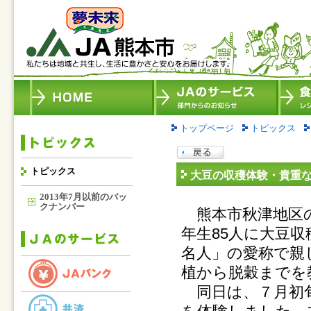
トップページ
トピックス
トピックス
大豆の収穫体験・貴重
2013年7月以前のバッ
クナンバー
熊本市秋津地区の
年生85人に大豆
名人」の愛称で親
植から脱穀までを
同日は、７月初旬