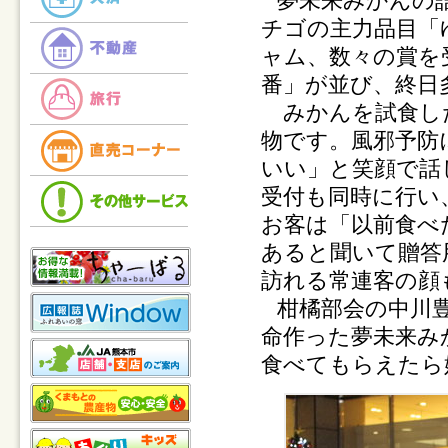
夢未来みかんの
チゴの主力品目「
ャム、数々の賞を
番」が並び、終日
みかんを試食した
物です。風邪予防
いい」と笑顔で話
受付も同時に行い
お客は「以前食べ
あると聞いて贈答
訪れる常連客の顔
柑橘部会の中川
命作った夢未来み
食べてもらえたら