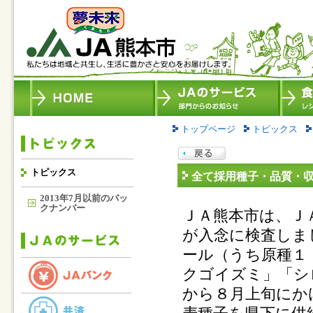
トップページ
トピックス
トピックス
全て採用種子・品質・
2013年7月以前のバッ
クナンバー
ＪＡ熊本市は、Ｊ
が入念に検査しま
ール（うち原種１
クゴイズミ」「シ
から８月上旬にか