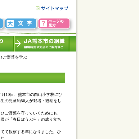
ひご野菜を学ぶ
７月10
日、熊本市の白山小学校にひ
年生の児童約
80
人が栽培・観察をし
ひご野菜を守っていくためにも、
導員が「春日ぼうぶら」の成り立ち
てて観察する年になりました。ひ
した。