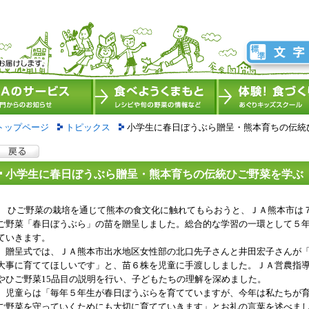
トップページ
トピックス
小学生に春日ぼうぶら贈呈・熊本育ちの伝統
小学生に春日ぼうぶら贈呈・熊本育ちの伝統ひご野菜を学ぶ
ひご野菜の栽培を通じて熊本の食文化に触れてもらおうと、ＪＡ熊本市は
ご野菜「春日ぼうぶら」の苗を贈呈しました。総合的な学習の一環として５
ていきます。
贈呈式では、ＪＡ熊本市出水地区女性部の北口先子さんと井田宏子さんが「
大事に育ててほしいです」と、苗６株を児童に手渡ししました。ＪＡ営農指
やひご野菜
15
品目の説明を行い、子どもたちの理解を深めました。
児童らは「毎年５年生が春日ぼうぶらを育てていますが、今年は私たちが育
ご野菜を守っていくためにも大切に育てていきます」とお礼の言葉を述べま