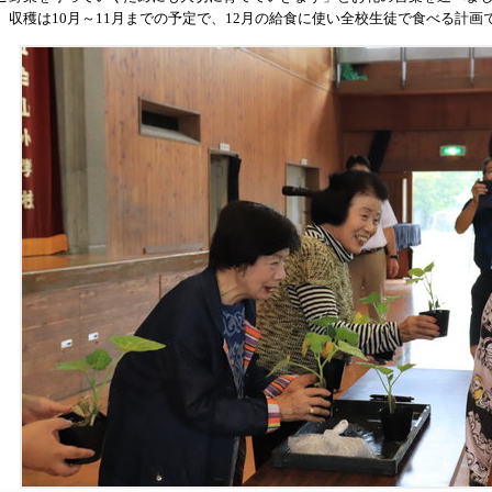
収穫は
10
月～
11
月までの予定で、
12
月の給食に使い全校生徒で食べる計画