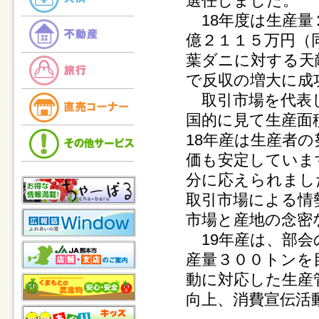
選任しました。
18年度は生産量
億２１１５万円（
葉ダニに対する天
で反収の増大に成
取引市場を代表し
国的に見て生産面
18年産は生産者
価も安定していま
分に応えられまし
取引市場による情
市場と産地の念密
19年産は、部会
産量３００トンを
動に対応した生産
向上、消費宣伝活