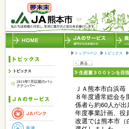
トップページ
トピックス
トピックス
生産量３００トンを目
2013年7月以前のバッ
クナンバー
ＪＡ熊本市白浜苺
８年度通常総会を
係者ら約60人が出
年度事業計画、役
改選では熊本市（