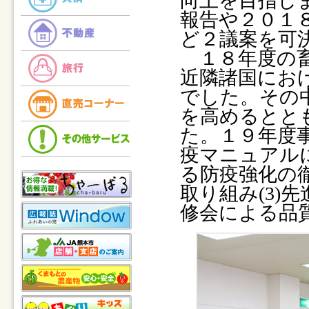
向上を目指し
報告や２０１
ど２議案を可
１８年度の畜
近隣諸国にお
でした。その
を高めるとと
た。１９年度事
疫マニュアル
る防疫強化の徹
取り組み(3)
修会による品