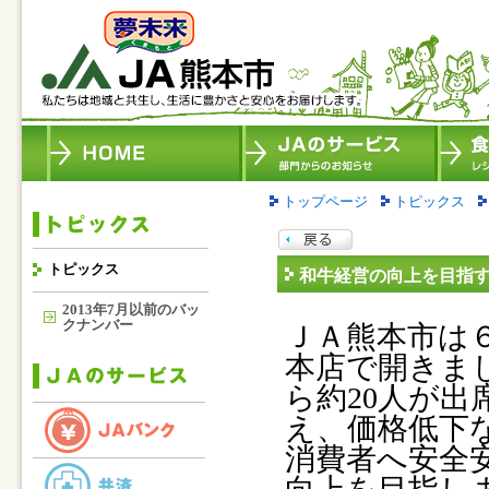
トップページ
トピックス
トピックス
和牛経営の向上を目指
2013年7月以前のバッ
クナンバー
ＪＡ熊本市は６
本店で開きま
ら約20人が
え、価格低下
消費者へ安全