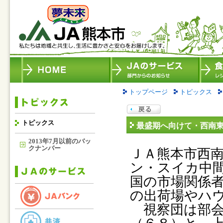
トップページ
トピックス
トピックス
最盛期へ向けて・西南
2013年7月以前のバッ
クナンバー
ＪＡ熊本市西
ン・スイカ中
国の市場関係
の出荷場やハ
視察団は部会