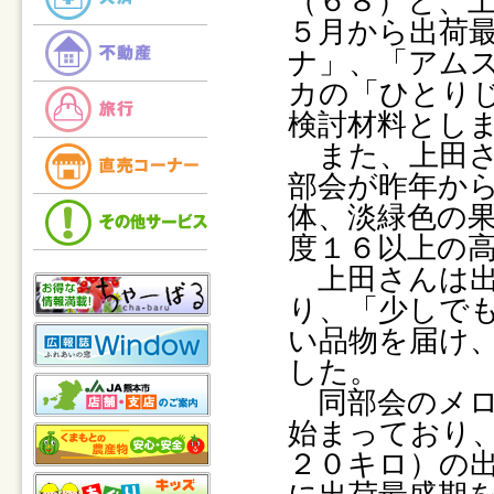
（６８）と、
５月から出荷
ナ」、「アム
カの「ひとり
検討材料とし
また、上田さ
部会が昨年か
体、淡緑色の
度１６以上の
上田さんは出
り、「少しで
い品物を届け
した。
同部会のメロ
始まっており
２０キロ）の