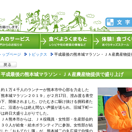
トップページ
トピックス
平成最後の熊本城マラソン・ＪＡ産農産物提
平成最後の熊本城マラソン・ＪＡ産農産物提供で盛り上げ
約１万４千人のランナーが熊本市中心部を力走した
「熊本城マラソン２０１９」が２月17日、澄み渡る青空
の下、開催されました。ひたむきに駆け抜ける挑戦者た
ちに、沿道からは絶え間ない声援が送られ、旧城下町一
帯は終日大盛り上がりでした。
ＪＡ熊本市からは、ＪＡ役職員・女性部・生産部会約
１３０人が給食・給水ボランティアに参加。女性部が結
成した「おもてなし隊」が、熊本城二の丸広場で自慢の