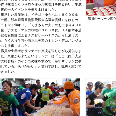
手作り味噌１００キロを使った味噌汁を振る舞い、平成
最後の一大イベントを盛り上げました。
用意した農産物は、イチゴ「ゆうべに」８０００食
職員が一つ一つ真心
（一部、熊本県青果物消費拡大協議会提供）をはじめ、
ミニトマト90キロ、「くまさんの力」のおにぎり４００
０個、ナスとトマトの味噌汁３０００食。ＪＡ熊本市茄
子部会女性部によるナスゼリーやナスのからし漬けの
他、らくのう牛乳や熊本果実連のミカン・デコポンジュ
ースを提供しました。
職員や生産者がランナーに声援を送りながら提供しま
した。京都から来たというランナーは「ここ（飽田支店
前の給食所）のイチゴの味を求めて、毎年マラソンに参
加している。ありがたい」と笑顔で話し、颯爽と駆けて
いきました。