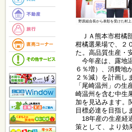
野原組合長から表彰を受けた村上
ＪＡ熊本市柑橘部
柑橘選果場で、２
た。高品質生産・
今年産は、露地温
６％増）、消費地
２％減）を計画し
「尾崎温州」の生
崎温州を含む中生
加を見込みます。
目標必達を目指し
18年産の生産経
策として、より効