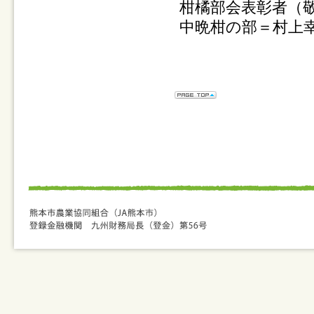
柑橘部会表彰者（
中晩柑の部＝村上