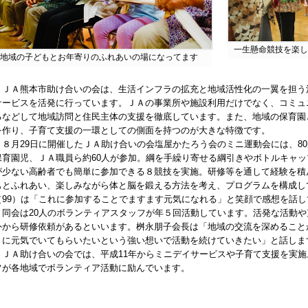
一生懸命競技を楽し
地域の子どもとお年寄りのふれあいの場になってます
ＪＡ熊本市助け合いの会は、生活インフラの拡充と地域活性化の一翼を担う
サービスを活発に行っています。ＪＡの事業所や施設利用だけでなく、コミュ
るなどして地域訪問と住民主体の支援を徹底しています。また、地域の保育園
を作り、子育て支援の一環としての側面を持つのが大きな特徴です。
８月29日に開催したＪＡ助け合いの会塩屋かたろう会のミニ運動会には、8
保育園児、ＪＡ職員ら約60人が参加。綱を手繰り寄せる綱引きやボトルキャ
が少ない高齢者でも簡単に参加できる８競技を実施。研修等を通して経験を積
もとふれあい、楽しみながら体と脳を鍛える方法を考え、プログラムを構成し
（99）は「これに参加することでますます元気になれる」と笑顔で感想を話し
同会は20人のボランティアスタッフが年５回活動しています。活発な活動や
外から研修依頼があるといいます。桝永朋子会長は「地域の交流を深めること
りに元気でいてもらいたいという強い想いで活動を続けていきたい」と話しま
ＪＡ助け合いの会では、平成11年からミニデイサービスや子育て支援を実施
フが各地域でボランティア活動に励んでいます。