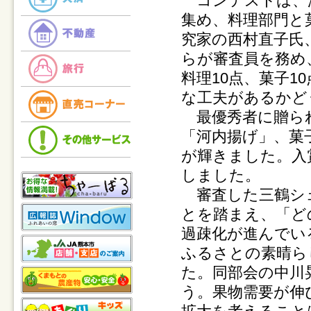
コンテストは、
集め、料理部門と
究家の西村直子氏
らが審査員を務め
料理10点、菓子
な工夫があるかど
最優秀者に贈られ
「河内揚げ」、菓
が輝きました。入
しました。
審査した三鶴シェ
とを踏まえ、「ど
過疎化が進んでい
ふるさとの素晴ら
た。同部会の中川
う。果物需要が伸