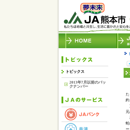
トピックス
2013年7月以前のバッ
クナンバー
Ｊ
た
約
支
元
新
蛇
ー