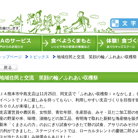
トップページ
トピックス
地域住民と交流 笑顔の輪／ふれあい収穫祭
地域住民と交流 笑顔の輪／ふれあい収穫祭
Ａ熊本市中島支店は11月25日、同支店で「ふれあい収穫祭ｉｎなかしま」
イベントでＪＡに親しみを持ってもらい、利用しやすい支店づくりを目指す
５００人が来場しました。
店運営員や農区長、女性部、青壮年部、生産部会、みそ・豆だご加工部の
産の野菜や米、味噌、漬物などの加工品、有明海で取れた新鮮な海産物を販
米「くまさんの力」のおにぎり試食やつきたて餅の試食、アサリのみそ汁
の列ができました。ステージイベントでは、ローカルタレントの慶徳二郎さ
スが当たるお楽しみ抽選会もありました。