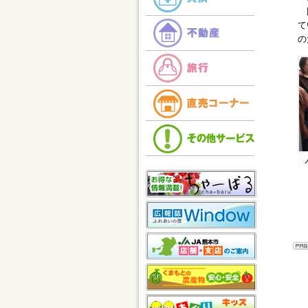
田
て
の