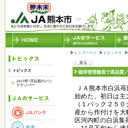
トップページ
トピックス
トピックス
栽培管理徹底で高品質
2013年7月以前のバッ
クナンバー
ＪＡ熊本市白浜苺
始めた。初日は主
（１パック２５０
産から作付けを大
区河内町の白浜集