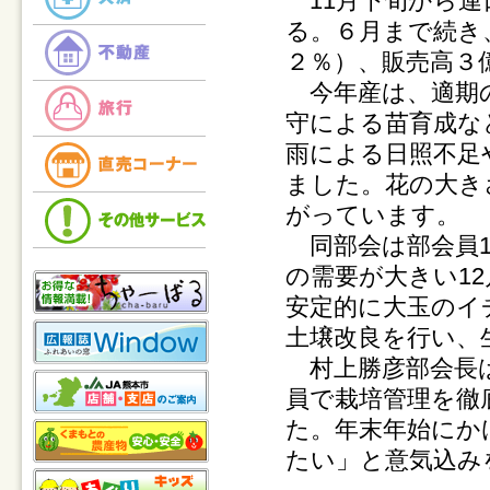
11月下旬から連
る。６月まで続き
２％）、販売高３
今年産は、適期の
守による苗育成な
雨による日照不足
ました。花の大き
がっています。
同部会は部会員1
の需要が大きい1
安定的に大玉のイ
土壌改良を行い、
村上勝彦部会長は
員で栽培管理を徹
た。年末年始にか
たい」と意気込み