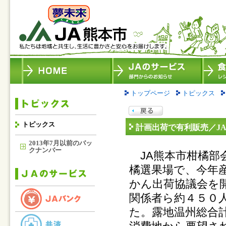
トップページ
トピックス
トピックス
計画出荷で有利販売／J
2013年7月以前のバッ
クナンバー
JA熊本市柑橘部
橘選果場で、今年
かん出荷協議会を開
関係者ら約４５０
た。露地温州総合