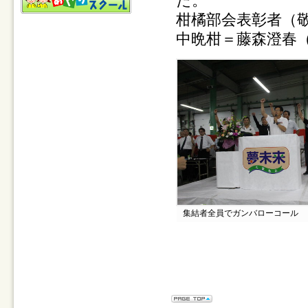
た。
柑橘部会表彰者（
中晩柑＝藤森澄春
集結者全員でガンバローコール