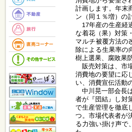
消費地から要望さ
計画します。年末
ン（同１％増）の
17年産の生産経
な着花（果）対策
マルチ被覆方法の
除による生果率の
樹上選果、腐敗果
販売対策は、市場
消費地の要望に応
い、消費宣伝活動
中川晃一部会長は
者が『団結』し対
で生産管理を徹底
つ。市場代表者が
る力強い掛け声で