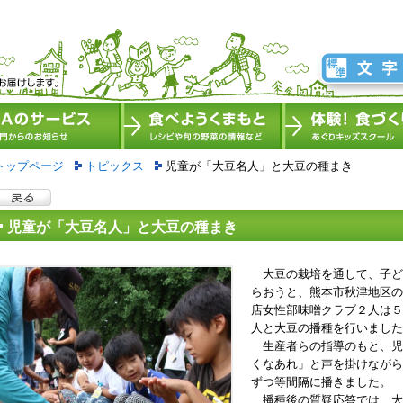
トップページ
トピックス
児童が「大豆名人」と大豆の種まき
児童が「大豆名人」と大豆の種まき
大豆の栽培を通して、子ど
らおうと、熊本市秋津地区の
店女性部味噌クラブ２人は５
人と大豆の播種を行いました
生産者らの指導のもと、児
くなあれ」と声を掛けながら
ずつ等間隔に播きました。
播種後の質疑応答では、大