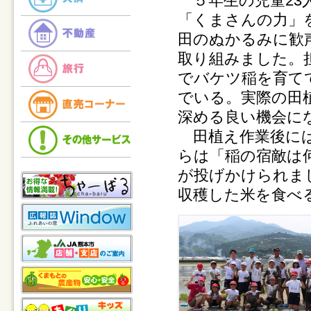
５年生の児童23
「くまさんの力」
田のぬかるみに歓
取り組みました。
でバケツ稲を育て
でいる。実際の田
深める良い機会に
田植え作業後には
らは「稲の宿敵は
が投げかけられま
収穫した米を食べ