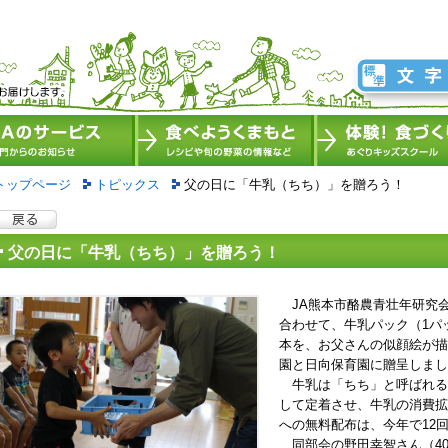
トップページ
トピックス
父の日に「牛乳（ちち）」を贈ろう！
父の日に「牛乳（ちち）」を贈ろう！
JA熊本市酪農青壮年研究会
合わせて、牛乳パック（1パ
本を、お父さんの似顔絵が描
園と日向保育園に贈呈しまし
牛乳は「ちち」と呼ばれる
して定着させ、牛乳の消費拡
への無料配布は、今年で12
同部会の野田幸智さん（4