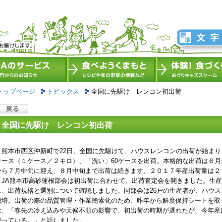
トップページ
トピックス
全国に先駆け レンコン初出荷
全国に先駆け レンコン初出荷
熊本市西区沖新町で22日、全国に先駆けて、ハウスレンコンの出荷が始まり
ケース（１ケース／２キロ）、「洗い」60ケースを出荷。本格的な出荷は６
から７月中旬に迎え、８月中旬まで出荷は続きます。２０１７年産出荷量は２
JA熊本市高砂蓮根部会は初出荷に合わせて、出荷査定会を開きました。生産
に、出荷規格と選別について確認しました。同部会は26戸の生産者が、ハウス
栽培。出荷の際の品質管理・作業簡素化のため、昨年から鮮度保持シートを取
は、「春先の冷え込みや天候不順の影響で、初出荷の時期が遅れたが、今年産
がっている。」と話しました。