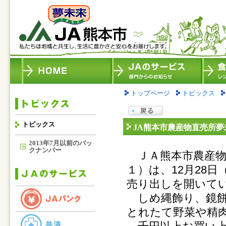
トップページ
トピックス
トピックス
JA熊本市農産物直売所
2013年7月以前のバッ
クナンバー
ＪＡ熊本市農産物
１）は、12月28
売り出しを開いて
しめ縄飾り、鏡餅
とれたて野菜や精