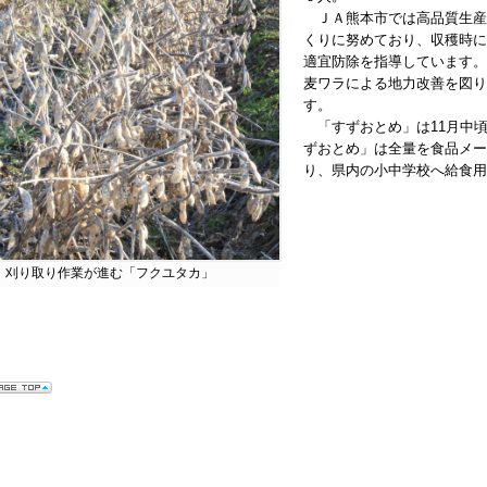
ＪＡ熊本市では高品質生産
くりに努めており、
収穫時に
適宜防除を指導しています。
麦ワラによる地力改善を図り
す。
「すずおとめ」は11月中
ずおとめ」は全量を食品メー
り、県内の小中学校へ給食用
刈り取り作業が進む「フクユタカ」