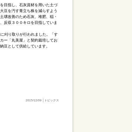
を目指し、石灰資材を用いた土づ
大豆を汚す青立ち株を減らすよう
土壌改善のため石灰、堆肥、稲・
、反収３００キロを目指していま
頃に刈り取りが行われました。「す
カー「丸美屋」と契約栽培してお
納豆として供給しています。
2015/12/09 │トピックス