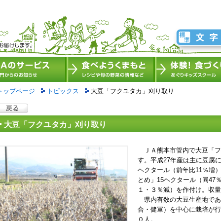
トップページ
トピックス
大豆「フクユタカ」刈り取り
大豆「フクユタカ」刈り取り
ＪＡ熊本市管内で大豆「フ
す。平成27年産は主に豆腐
ヘクタール（前年比11％増
とめ」15ヘクタール（同4
１・３％減）を作付け。収量
県内有数の大豆生産地であ
合・健軍）を中心に栽培が行
０人。