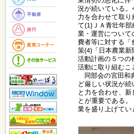
東情勢の悪化に伴
況が続いている。
力を合わせて取り
て(1)ＪＡ青壮年
業・運営について
費者等に対する「
策(4)「日本農業
活動計画の５つの
活動に取り組むこ
同部会の宮田和典
ど厳しい状況が続
と力を合わせ、新
とが重要である。
業を盛り上げてい