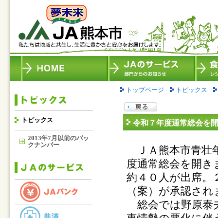
トップページ
トピックス
トピックス
令和７年度通常総会を
2013年7月以前のバッ
クナンバー
ＪＡ熊本市青壮年
度通常総会を開き
約４０人が出席。
（案）が承認され
総会では野原泰夫