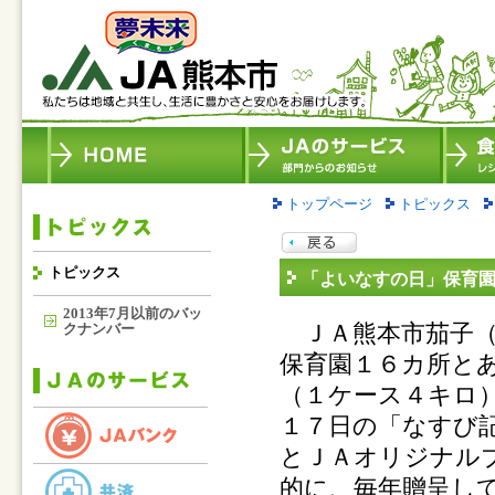
トップページ
トピックス
トピックス
「よいなすの日」保育
2013年7月以前のバッ
ＪＡ熊本市茄子（
クナンバー
保育園１６カ所と
（１ケース４キロ
１７日の「なすび
とＪＡオリジナル
的に、毎年贈呈し