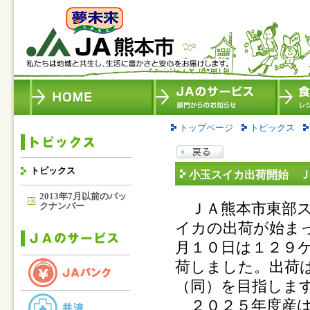
トップページ
トピックス
トピックス
小玉スイカ出荷開始 
2013年7月以前のバッ
ＪＡ熊本市東部ス
クナンバー
イカの出荷が始ま
月１０日は１２９
荷しました。出荷
（同）を目指しま
２０２５年度産は