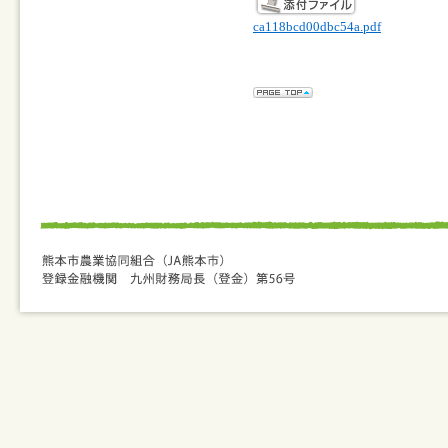
ca118bcd00dbc54a.pdf