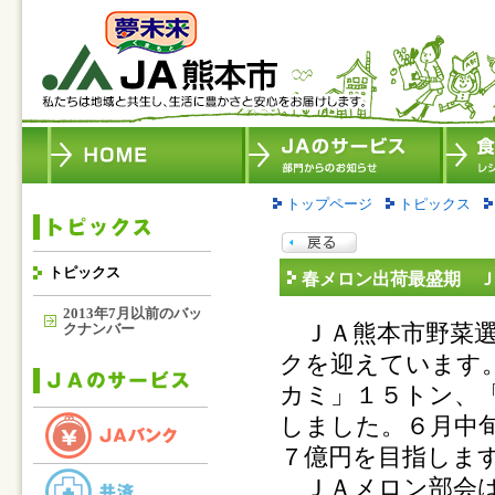
トップページ
トピックス
トピックス
春メロン出荷最盛期 
2013年7月以前のバッ
ＪＡ熊本市野菜選
クナンバー
クを迎えています
カミ」１５トン、
しました。６月中
７億円を目指しま
ＪＡメロン部会は