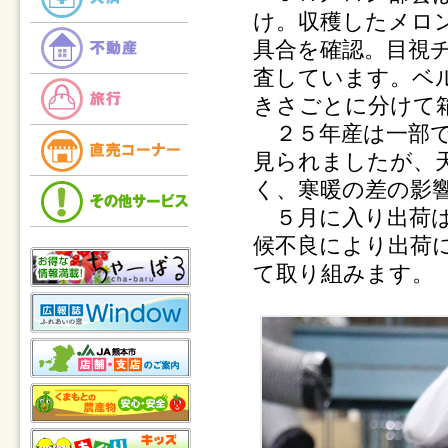
け。収穫したメロ
具合を確認。目視
査しています。ベ
きさごとに分けて
２５年産は一部で
見られましたが、
く、寒暖の差の影
５月に入り出荷は
候不良により出荷
て取り組みます。