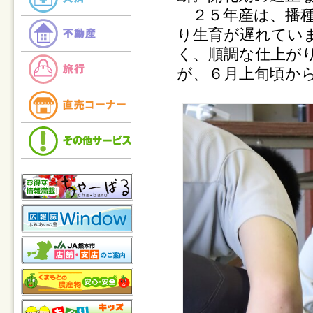
２５年産は、播種
り生育が遅れてい
く、順調な仕上が
が、６月上旬頃か