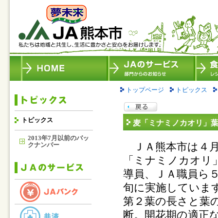
トップページ
トピックス
トピックス
麦「ミナミノカオリ」
2013年7月以前のバッ
ＪＡ熊本市は４月
クナンバー
「ミナミノカオリ
導員、ＪＡ職員ら
旬に実施していま
第２葉の長さと葉
断。開花期の適正